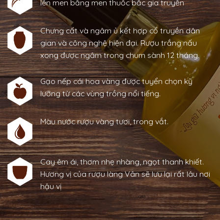
Rượu được nấu 100% từ gạo nếp cái hoa vàng,
lên men bằng men thuốc bắc gia truyền
Chưng cất và ngâm ủ kết hợp cổ truyền dân
gian và công nghệ hiện đại. Rượu trắng nấu
xong được ngâm trong chum sành 12 tháng.
Gạo nếp cái hoa vàng được tuyển chọn kỹ
lưỡng từ các vùng trồng nổi tiếng.
Màu nước rượu vàng tươi, trong vắt.
Cay êm ái, thơm nhẹ nhàng, ngọt thanh khiết.
Hương vị của rượu làng Vân sẽ lưu lại rất lâu nơi
hậu vị