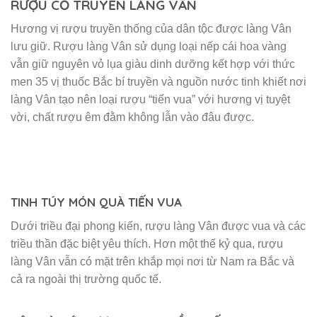
RƯỢU CỔ TRUYỀN LÀNG VÂN
Hương vị rượu truyền thống của dân tộc được làng Vân
lưu giữ. Rượu làng Vân sử dụng loại nếp cái hoa vàng
vẫn giữ nguyên vỏ lụa giàu dinh dưỡng kết hợp với thức
men 35 vị thuốc Bắc bí truyền và nguồn nước tinh khiết nơi
làng Vân tạo nên loại rượu “tiến vua” với hương vị tuyệt
vời, chất rượu êm đằm không lẫn vào đâu được.
TINH TÚY MÓN QUÀ TIẾN VUA
Dưới triều đại phong kiến, rượu làng Vân được vua và các
triều thần đặc biệt yêu thích. Hơn một thế kỷ qua, rượu
làng Vân vẫn có mặt trên khắp mọi nơi từ Nam ra Bắc và
cả ra ngoài thị trường quốc tế.