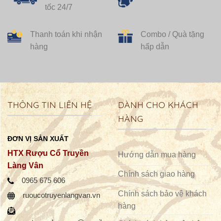
Giao hàng siêu
Tư vấn miễn phí
tốc 24/7
Thanh toán khi nhận
Combo / Quà tặng
hàng
hấp dẫn
THÔNG TIN LIÊN HỆ
DÀNH CHO KHÁCH
HÀNG
ĐƠN VỊ SẢN XUẤT
HTX Rượu Cổ Truyền
Hướng dẫn mua hàng
Làng Vân
Chính sách giao hàng
0965 675 606
Chính sách bảo vệ khách
ruoucotruyenlangvan.vn