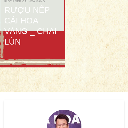
RƯỢU NẾP CÁI HOA VÀNG
RƯỢU NẾP
CÁI HOA
VÀNG _ CHAI
LÙN