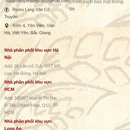
hàng
ruoucotruyenlangvan@gmail.com
Chính sách bảo mật thông
tin
Rượu Làng Vân
Cổ
Truyền
Xóm 4, Yên Viên, Vân
Hà, Việt Yên, Bắc Giang
Nhà phân phối khu vực Hà
Nội
Add: 26 Liền kề 11A, KĐT Mỗ
Lao, Hà Đông, Hà Nội
Nhà phân phối khu vực
HCM
Add: 160/8/7 Huỳnh Thị Hai,
P. Tân Chánh Hiệp, Q12, TP.
HCM