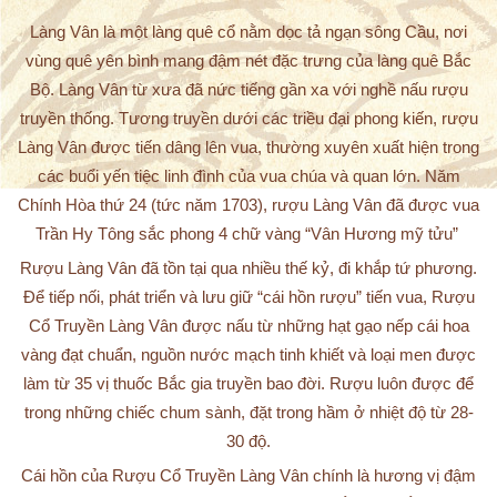
RƯỢU CỔ TRUYỀN LÀNG VÂN – RƯỢU
CỔ TRUYỀN VIỆT NAM
Làng Vân là một làng quê cổ nằm dọc
tả ngạn sông Cầu, nơi
vùng quê yên bình mang đậm nét đặc trưng của làng quê Bắc
Bộ. Làng Vân từ xưa đã nức tiếng gần xa với nghề nấu rượu
truyền thống. Tương truyền dưới các triều đại phong kiến, rượu
Làng Vân được tiến dâng lên vua, thường xuyên xuất hiện trong
các buổi yến tiệc linh đình của vua chúa và quan lớn. Năm
Chính Hòa thứ 24 (tức năm 1703), rượu Làng Vân đã được vua
Trần Hy Tông sắc phong 4 chữ vàng “Vân Hương mỹ tửu”
Rượu Làng Vân đã tồn tại qua nhiều thế kỷ, đi khắp tứ phương.
Để tiếp nối, phát triển và lưu giữ “cái hồn rượu” tiến vua, Rượu
Cổ Truyền Làng Vân được nấu từ những hạt gạo nếp cái hoa
vàng đạt chuẩn, nguồn nước mạch tinh khiết và loại men được
làm từ 35 vị thuốc Bắc gia truyền bao đời. Rượu luôn được để
trong những chiếc chum sành, đặt trong hầm ở nhiệt độ từ 28-
30 độ.