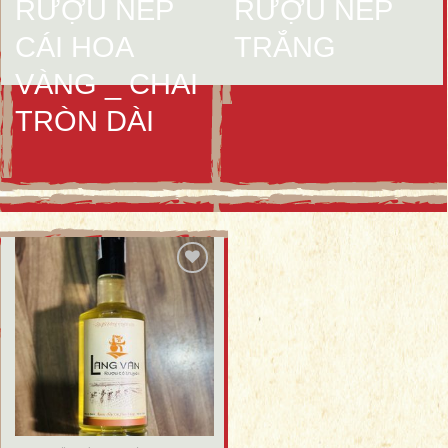
RƯỢU NẾP CÁI HOA VÀNG
RƯỢU NẾP TRẮNG
RƯỢU NẾP
RƯỢU NẾP
CÁI HOA
TRẮNG
VÀNG _ CHAI
TRÒN DÀI
Add to
wishlist