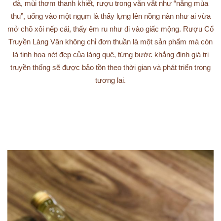
Cái hồn của Rượu Cổ Truyền Làng Vân chính là hương vị đậm
đà, mùi thơm thanh khiết, rượu trong văn vắt như “nắng mùa
thu”, uống vào một ngụm là thấy lựng lên nồng nàn như ai vừa
mở chõ xôi nếp cái, thấy êm ru như đi vào giấc mộng. Rượu Cổ
Truyền Làng Vân không chỉ đơn thuần là một sản phẩm mà còn
là tinh hoa nét đẹp của làng quê, từng bước khẳng định giá trị
truyền thống sẽ được bảo tồn theo thời gian và phát triển trong
tương lai.