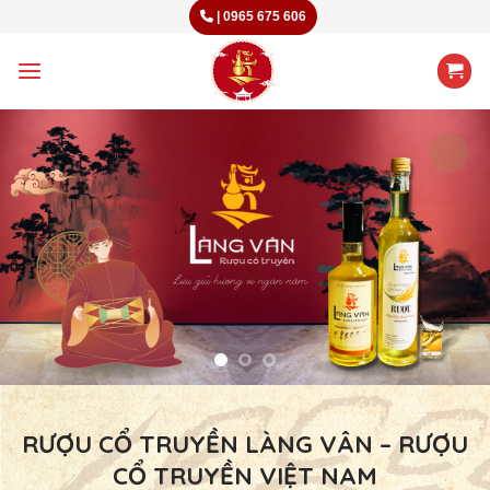
Skip
|
0965 675 606
to
content