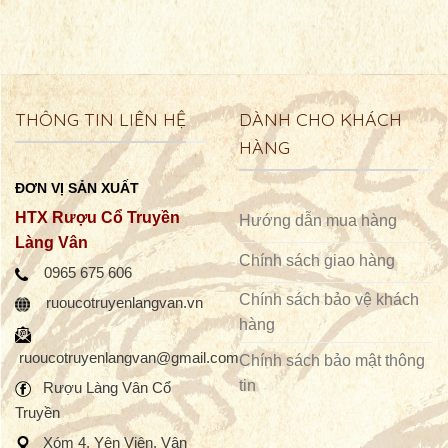
THÔNG TIN LIÊN HỆ
DÀNH CHO KHÁCH
HÀNG
ĐƠN VỊ SẢN XUẤT
HTX Rượu Cổ Truyền
Hướng dẫn mua hàng
Làng Vân
Chính sách giao hàng
0965 675 606
Chính sách bảo vệ khách
ruoucotruyenlangvan.vn
hàng
ruoucotruyenlangvan@gmail.com
Chính sách bảo mật thông
tin
Rượu Làng Vân
Cổ
Truyền
Xóm 4, Yên Viên, Vân