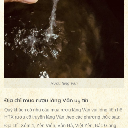
Rượu làng Vân
Địa chỉ mua rượu làng Vân uy tín
Quý khách có nhu cầu mua rượu làng Vân vui lòng liên hệ
HTX rượu cổ truyền làng Vân theo các phương thức sau:
Địa chỉ: Xóm 4, Yên Viên, Vân Hà, Việt Yên, Bắc Giang