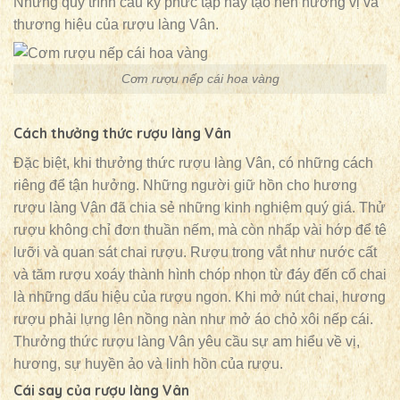
Những quy trình cầu kỳ phức tạp này tạo nên hương vị và
thương hiệu của rượu làng Vân.
Cơm rượu nếp cái hoa vàng
Cách thưởng thức rượu làng Vân
Đặc biệt, khi thưởng thức rượu làng Vân, có những cách
riêng để tận hưởng. Những người giữ hồn cho hương
rượu làng Vân đã chia sẻ những kinh nghiệm quý giá. Thử
rượu không chỉ đơn thuần nếm, mà còn nhấp vài hớp để tê
lưỡi và quan sát chai rượu. Rượu trong vắt như nước cất
và tăm rượu xoáy thành hình chóp nhọn từ đáy đến cổ chai
là những dấu hiệu của rượu ngon. Khi mở nút chai, hương
rượu phải lựng lên nồng nàn như mở áo chỏ xôi nếp cái.
Thưởng thức rượu làng Vân yêu cầu sự am hiểu về vị,
hương, sự huyền ảo và linh hồn của rượu.
Cái say của rượu làng Vân