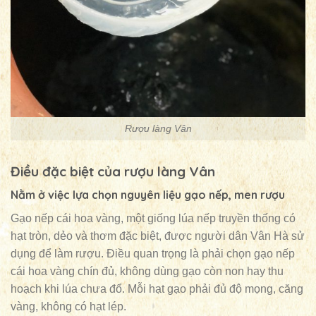
Rượu làng Vân
Điều đặc biệt của rượu làng Vân
Nằm ở việc lựa chọn nguyên liệu gạo nếp, men rượu
Gạo nếp cái hoa vàng, một giống lúa nếp truyền thống có
hạt tròn, dẻo và thơm đặc biệt, được người dân Vân Hà sử
dụng để làm rượu. Điều quan trọng là phải chọn gạo nếp
cái hoa vàng chín đủ, không dùng gạo còn non hay thu
hoạch khi lúa chưa đổ. Mỗi hạt gạo phải đủ độ mọng, căng
vàng, không có hạt lép.