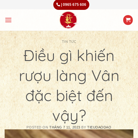
Skip
|
0965 675 606
to
content
TIN TỨC
Điều gì khiến
rượu làng Vân
đặc biệt đến
vậy?
POSTED ON
THÁNG 7 11, 2023
BY
TIEUDAODAO