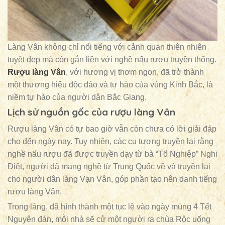
Làng Vân không chỉ nổi tiếng với cảnh quan thiên nhiên
tuyệt đẹp mà còn gắn liền với nghề nấu rượu truyền thống.
Rượu làng Vân
, với hương vị thơm ngon, đã trở thành
một thương hiệu độc đáo và tự hào của vùng Kinh Bắc, là
niềm tự hào của người dân Bắc Giang.
Lịch sử nguồn gốc của rượu làng Vân
Rượu làng Vân có tự bao giờ vẫn còn chưa có lời giải đáp
cho đến ngày nay. Tuy nhiên, các cụ tương truyền lại rằng
nghề nấu rượu đã được truyền dạy từ bà “Tổ Nghiệp” Nghi
Điệt, người đã mang nghề từ Trung Quốc về và truyền lại
cho người dân làng Vạn Vân, góp phần tạo nên danh tiếng
rượu làng Vân.
Trong làng, đã hình thành một tục lệ vào ngày mùng 4 Tết
Nguyên đán, mỗi nhà sẽ cử một người ra chùa Rộc uống