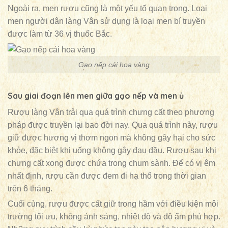
Ngoài ra, men rượu cũng là một yếu tố quan trọng. Loại
men người dân làng Vân sử dụng là loại men bí truyền
được làm từ 36 vị thuốc Bắc.
Gạo nếp cái hoa vàng
Sau giai đoạn lên men giữa gạo nếp và men ủ
Rượu làng Vân trải qua quá trình chưng cất theo phương
pháp được truyền lại bao đời nay. Qua quá trình này, rượu
giữ được hương vị thơm ngon mà không gây hại cho sức
khỏe, đặc biệt khi uống không gây đau đầu. Rượu sau khi
chưng cất xong được chứa trong chum sành. Để có vị êm
nhất định, rượu cần được đem đi hạ thổ trong thời gian
trên 6 tháng.
Cuối cùng, rượu được cất giữ trong hầm với điều kiện môi
trường tối ưu, không ánh sáng, nhiệt độ và độ ẩm phù hợp.