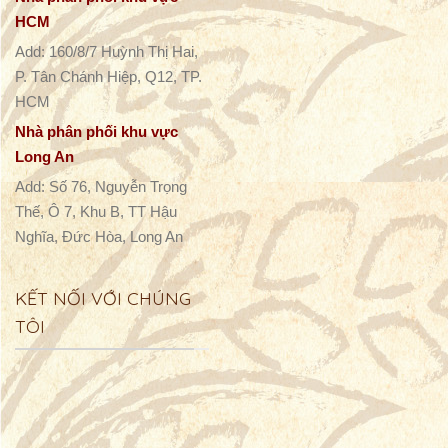
HCM
Add: 160/8/7 Huỳnh Thị Hai,
P. Tân Chánh Hiệp, Q12, TP.
HCM
Nhà phân phối khu vực
Long An
Add: Số 76, Nguyễn Trọng
Thế, Ô 7, Khu B, TT Hậu
Nghĩa, Đức Hòa, Long An
KẾT NỐI VỚI CHÚNG
TÔI