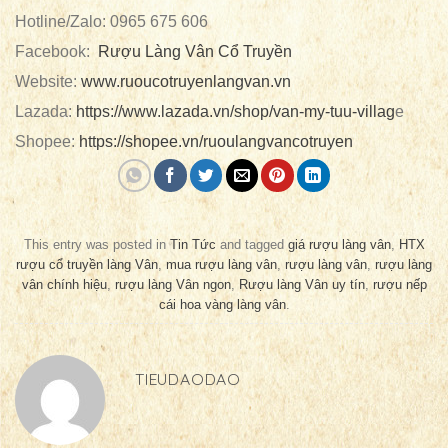
Hotline/Zalo: 0965 675 606
Facebook:
Rượu Làng Vân Cổ Truyền
Website:
www.ruoucotruyenlangvan.vn
Lazada:
https://www.lazada.vn/shop/van-my-tuu-villag
e
Shopee:
https://shopee.vn/ruoulangvancotruyen
This entry was posted in
Tin Tức
and tagged
giá rượu làng vân
,
HTX
rượu cổ truyền làng Vân
,
mua rượu làng vân
,
rượu làng vân
,
rượu làng
vân chính hiệu
,
rượu làng Vân ngon
,
Rượu làng Vân uy tín
,
rượu nếp
cái hoa vàng làng vân
.
TIEUDAODAO