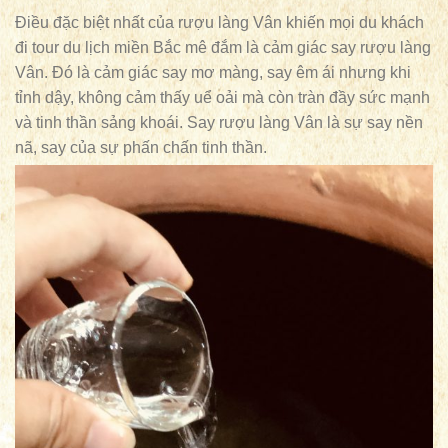
Điều đặc biệt nhất của rượu làng Vân khiến mọi du khách
đi tour du lịch miền Bắc mê đắm là cảm giác say rượu làng
Vân. Đó là cảm giác say mơ màng, say êm ái nhưng khi
tỉnh dậy, không cảm thấy uể oải mà còn tràn đầy sức mạnh
và tinh thần sảng khoái. Say rượu làng Vân là sự say nền
nã, say của sự phấn chấn tinh thần.