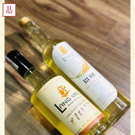
11
Th7