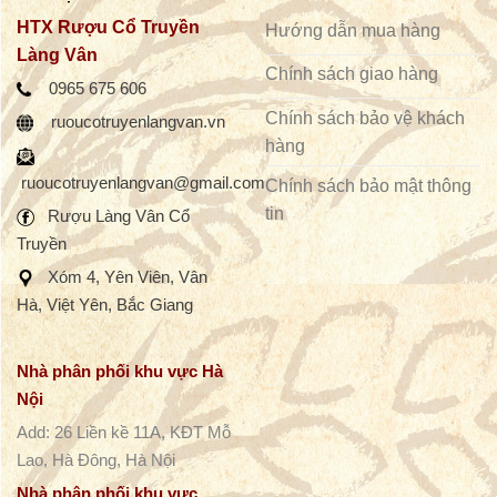
HTX Rượu Cổ Truyền
Hướng dẫn mua hàng
Làng Vân
Chính sách giao hàng
0965 675 606
Chính sách bảo vệ khách
ruoucotruyenlangvan.vn
hàng
ruoucotruyenlangvan@gmail.com
Chính sách bảo mật thông
tin
Rượu Làng Vân
Cổ
Truyền
Xóm 4, Yên Viên, Vân
Hà, Việt Yên, Bắc Giang
Nhà phân phối khu vực Hà
Nội
Add: 26 Liền kề 11A, KĐT Mỗ
Lao, Hà Đông, Hà Nội
Nhà phân phối khu vực