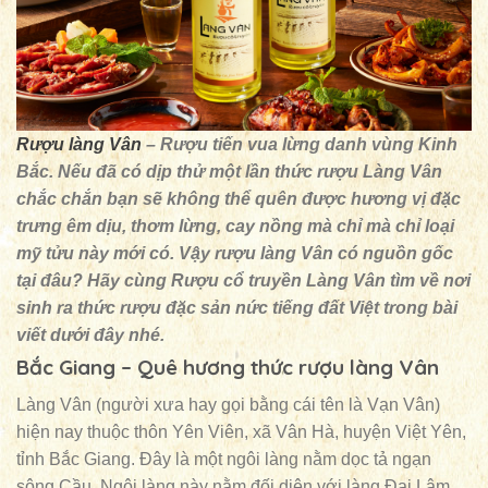
Rượu làng Vân
– Rượu tiến vua lừng danh vùng Kinh
Bắc. Nếu đã có dịp thử một lần thức rượu Làng Vân
chắc chắn bạn sẽ không thể quên được hương vị đặc
trưng êm dịu, thơm lừng, cay nồng mà chỉ mà chỉ loại
mỹ tửu này mới có. Vậy rượu làng Vân có nguồn gốc
tại đâu? Hãy cùng Rượu cổ truyền Làng Vân tìm về nơi
sinh ra thức rượu đặc sản nức tiếng đất Việt trong bài
viết dưới đây nhé.
Bắc Giang – Quê hương thức rượu làng Vân
Làng Vân (người xưa hay gọi bằng cái tên là Vạn Vân)
hiện nay thuộc thôn Yên Viên, xã Vân Hà, huyện Việt Yên,
tỉnh Bắc Giang. Đây là một ngôi làng nằm dọc tả ngạn
sông Cầu. Ngôi làng này nằm đối diện với làng Đại Lâm,