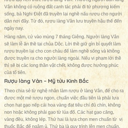
Vân không có ruộng đất canh tác phải đi tứ phương kiếm
sống, bà Nghi Điệt đã truyền lại nghề nấu rượu cho người
dân nơi đây. Từ đó, rượu làng Vân lưu truyền hậu thế đến
ngày nay.
Hàng năm, cứ vào mùng 7 tháng Giêng. Người làng Vân
sẽ làm lễ ăn thề tại chùa Dộc. Lời thề giữ gìn bí quyết làm
rượu truyền lại cho con cháu để làm nghề sống và không
được truyền ra cho người làng ngoài. Nếu vi phạm lời thề
thì sẽ bị các long thần vật chết, không được hưởng phúc
của tổ tiên.
Rượu làng Vân – Mỹ tửu Kinh Bắc
Theo chia sẻ từ nghệ nhân làm rượu ở làng Vân, để cho ra
được một mẻ rượu ngon, chuẩn việc đầu tiên là phải lựa
chọn hạt gạo nếp cái hoa vàng đạt tiêu chí đủ chín, không
non hoặc không phải gạo từ lúa đổ. Các hạt gạo căng,
vàng đều, không lép. Thứ hai là lựa chọn men chuẩn từ vị
thuốc Bắc để ngâm ủ. Thứ ba là quy trình lên men chuẩn,