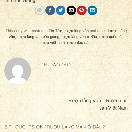
tỉnh Bắc Giang
This entry was posted in
Tin Tức
,
rượu làng vân
and tagged
rượu làng
vân
,
rượu làng vân bắc giang
,
rượu làng vân ở đâu
,
rượu quốc lủi
,
rượu việt nam
,
rượu đặc sản
.
TIEUDAODAO
Rượu làng Vân – Rượu đặc
sản Việt Nam
2 THOUGHTS ON “
RƯỢU LÀNG VÂN Ở ĐÂU?
”