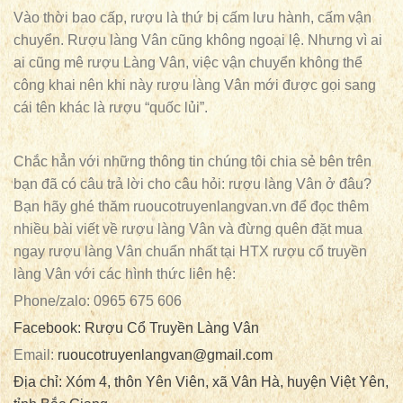
Vào thời bao cấp, rượu là thứ bị cấm lưu hành, cấm vận
chuyển. Rượu làng Vân cũng không ngoại lệ. Nhưng vì ai
ai cũng mê rượu Làng Vân, việc vận chuyển không thể
công khai nên khi này rượu làng Vân mới được gọi sang
cái tên khác là rượu “quốc lủi”.
Chắc hẳn với những thông tin chúng tôi chia sẻ bên trên
bạn đã có câu trả lời cho câu hỏi: rượu làng Vân ở đâu?
Bạn hãy ghé thăm ruoucotruyenlangvan.vn để đọc thêm
nhiều bài viết về rượu làng Vân và đừng quên đặt mua
ngay rượu làng Vân chuẩn nhất tại HTX rượu cổ truyền
làng Vân với các hình thức liên hệ:
Phone/zalo: 0965 675 606
Facebook: Rượu Cổ Truyền Làng Vân
Email:
ruoucotruyenlangvan@gmail.com
Địa chỉ: Xóm 4, thôn Yên Viên, xã Vân Hà, huyện Việt Yên,