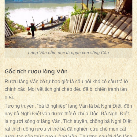
Làng Vân nằm dọc tả ngạn con sông Cầu
Gốc tích rượu làng Vân
Rượu làng Vân có tự bao giờ là câu hỏi khó có câu trả lời
chính xác. Mọi vết tích ghi chép đều đã bị chiến tranh tàn
phá.
Tương truyền, “bà tổ nghiệp” làng Vân là bà Nghi Điệt, đến
nay bà Nghi Điệt vẫn được thờ ở chùa Dộc. Bà Nghi Điệt
là người sống ở làng Vân. Tích truyền, chồng bà Nghi Điệt
rất thích uống rượu vì thế bà đã nghiên cứu chế men cất
rượu tạo nên thức rượu làng Vân. Thương người dân làng