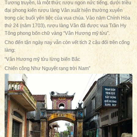
Tương truyền, là một thức rượu ngon nức tiếng, dưới triều
đại phong kiến rượu làng Vân xuất hiện thường xuyên
trong các buổi yến tiệc của vua chúa. Vào năm Chính Hòa
thứ 24 (năm 1703), rượu làng Vân đã được vua Trần Hy
Tông phong bốn chữ vàng “Vân Hương mỹ tửu”.
Cho đến tận ngày nay vẫn còn vết tích 2 câu đối trên cổng
làng:
“Vân Hương mỹ tửu lừng biển Bắc
Chiến công Như Nguyệt rạng trời Nam”