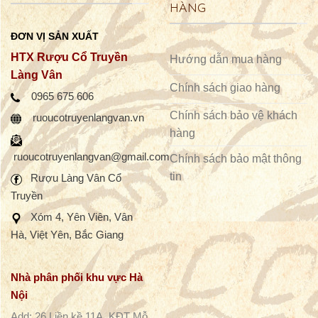
HÀNG
ĐƠN VỊ SẢN XUẤT
HTX Rượu Cổ Truyền
Hướng dẫn mua hàng
Làng Vân
Chính sách giao hàng
0965 675 606
Chính sách bảo vệ khách
ruoucotruyenlangvan.vn
hàng
ruoucotruyenlangvan@gmail.com
Chính sách bảo mật thông
tin
Rượu Làng Vân
Cổ
Truyền
Xóm 4, Yên Viên, Vân
Hà, Việt Yên, Bắc Giang
Nhà phân phối khu vực Hà
Nội
Add: 26 Liền kề 11A, KĐT Mỗ