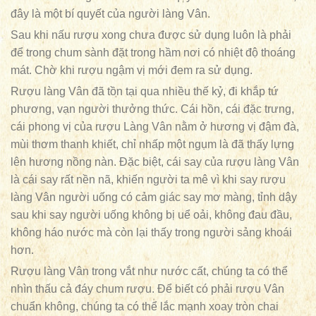
đây là một bí quyết của người làng Vân.
Sau khi nấu rượu xong chưa được sử dụng luôn là phải
để trong chum sành đặt trong hầm nơi có nhiệt độ thoáng
mát. Chờ khi rượu ngậm vị mới đem ra sử dụng.
Rượu làng Vân đã tồn tại qua nhiều thế kỷ, đi khắp tứ
phương, vạn người thưởng thức. Cái hồn, cái đặc trưng,
cái phong vị của rượu Làng Vân nằm ở hương vị đậm đà,
mùi thơm thanh khiết, chỉ nhấp một ngụm là đã thấy lựng
lên hương nồng nàn. Đặc biệt, cái say của rượu làng Vân
là cái say rất nền nã, khiến người ta mê vì khi say rượu
làng Vân người uống có cảm giác say mơ màng, tỉnh dậy
sau khi say người uống không bị uể oải, không đau đầu,
không háo nước mà còn lại thấy trong người sảng khoái
hơn.
Rượu làng Vân trong vắt như nước cất, chúng ta có thể
nhìn thấu cả đáy chum rượu. Để biết có phải rượu Vân
chuẩn không, chúng ta có thể lắc mạnh xoay tròn chai