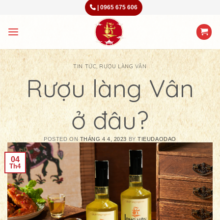
Skip
|
0965 675 606
to
content
TIN TỨC
,
RƯỢU LÀNG VÂN
Rượu làng Vân
ở đâu?
POSTED ON
THÁNG 4 4, 2023
BY
TIEUDAODAO
04
Th4